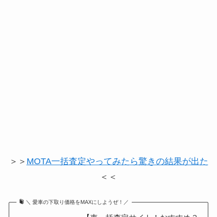
＞＞
MOTA一括査定やってみたら驚きの結果が出た
＜＜
＼ 愛車の下取り価格をMAXにしようぜ！／