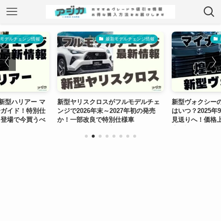
モデルチェンジ情報
最新モデルチェンジ情報
】新型ハリアー マ
新型ヤリスクロスがフルモデルチェ
新型ヴォクシー
全ガイド！特別仕
ンジで2026年末～2027年初の発売
はいつ？2025年
ド登場で今買うべ
か！一部改良で特別仕様車
見送りへ！価格
底解説
Z“URBANO”が発売
底解説