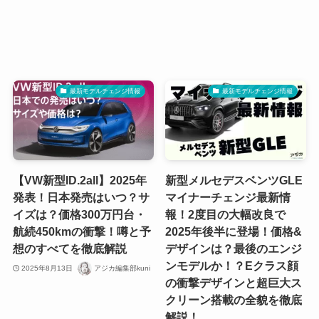
最新モデルチェンジ情報
最新モデルチェンジ情報
【VW新型ID.2all】2025年
新型メルセデスベンツGLE
発表！日本発売はいつ？サ
マイナーチェンジ最新情
イズは？価格300万円台・
報！2度目の大幅改良で
航続450kmの衝撃！噂と予
2025年後半に登場！価格&
想のすべてを徹底解説
デザインは？最後のエンジ
ンモデルか！？Eクラス顔
2025年8月13日
アジカ編集部kuni
の衝撃デザインと超巨大ス
クリーン搭載の全貌を徹底
解説！