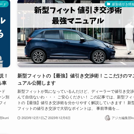
ード
最新値引き情
説！
新型フィットの【最強】値引き交渉術！ここだけのマ
る車
ュアル公開します
ード
新型フィットが気になっているんだけど、ディーラーで値引き交渉
ーン別
んて自信ないわ・・・ ご安心ください！ この記事では、新型フィ
フィ
トの【最強】値引き交渉術を分かりやすく解説していきます！ 新
フィットの値引き交渉で大切なポイントは、 事前準備を...
kuni
2023年12月1日
2023年12月6日
アジカ編集部ku