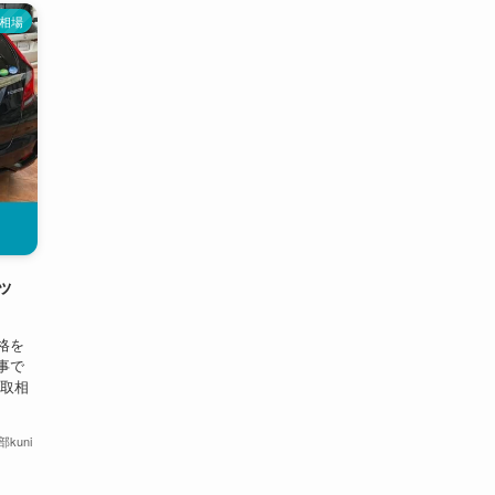
相場
ッ
格を
事で
買取相
kuni