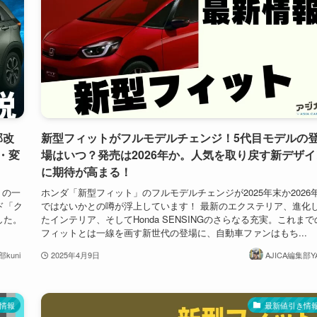
部改
新型フィットがフルモデルチェンジ！5代目モデルの
・変
場はいつ？発売は2026年か。人気を取り戻す新デザイ
に期待が高まる！
」の一
ホンダ「新型フィット」のフルモデルチェンジが2025年末か2026
ド「ク
ではないかとの噂が浮上しています！ 最新のエクステリア、進化
した。
たインテリア、そしてHonda SENSINGのさらなる充実。これまで
フィットとは一線を画す新世代の登場に、自動車ファンはもち...
kuni
2025年4月9日
AJICA編集部Y
情報
最新値引き情