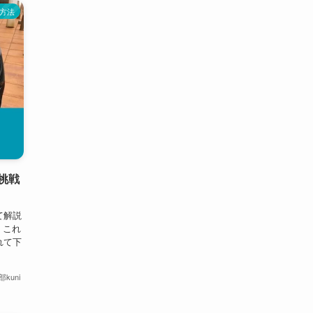
方法
挑戦
て解説
 これ
れて下
kuni