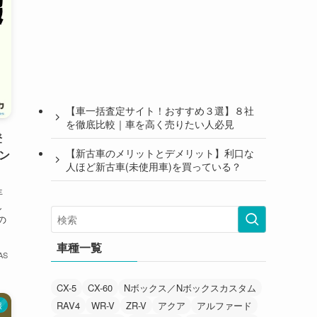
【車一括査定サイト！おすすめ３選】８社
を徹底比較｜車を高く売りたい人必見
登
【新古車のメリットとデメリット】利口な
ン
人ほど新古車(未使用車)を買っている？
年
し
の
車種一覧
AS
CX-5
CX-60
Nボックス／Nボックスカスタム
RAV4
WR-V
ZR-V
アクア
アルファード
報