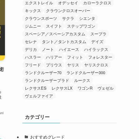
エクストレイル
オデッセイ
カローラクロス
キックス
クラウンクロスオーバー
クラウンスポーツ
サクラ
シエンタ
ジムニー
スイフト
ステップワゴン
スペーシア／スペーシアカスタム
スープラ
セレナ
タント／タントカスタム
デイズ
デリカ
ノート
ハイエース
ハイラックス
ハスラー
ハリアー
フィット
フォレスター
フリード
プリウス
ヤリス
ヤリスクロス
術
ランドクルーザー70
ランドクルーザー300
ランドクルーザープラド
ルークス
レクサスES
レクサスLX
ワゴンR
ヴェゼル
あ
ヴェルファイア
技
ni
カテゴリー
おすすめグレード