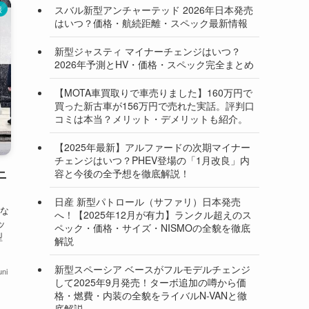
スバル新型アンチャーテッド 2026年日本発売
報
はいつ？価格・航続距離・スペック最新情報
新型ジャスティ マイナーチェンジはいつ？
2026年予測とHV・価格・スペック完全まとめ
【MOTA車買取りで車売りました】160万円で
買った新古車が156万円で売れた実話。評判口
コミは本当？メリット・デメリットも紹介。
【2025年最新】アルファードの次期マイナー
チェンジはいつ？PHEV登場の「1月改良」内
容と今後の全予想を徹底解説！
ニ
日産 新型パトロール（サファリ）日本発売
な
へ！【2025年12月が有力】ランクル超えのス
ッ
ペック・価格・サイズ・NISMOの全貌を徹底
型
解説
新型スペーシア ベースがフルモデルチェンジ
ni
して2025年9月発売！ターボ追加の噂から価
格・燃費・内装の全貌をライバルN-VANと徹
底解説