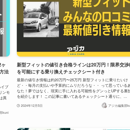
2ヶ
新型フィットの値引き合格ラインは20万円！限界交渉
入方法
を可能にする乗り換えチェックシート付き
最新の値引き情報は約20万円〜25万円 新型フィットに乗りたいけ
ど・・毎月の支払いや予算的にムリだろうな・・ って思っている
ハイブ
なた！夢ではなく、現実に手に入れる可能性をグンっとUPする裏
ソリンモ
を紹介します！ この記事に書いてあるチェックシート通りに、...
は異
2024年12月5日
アジカ編集部ku
kuni