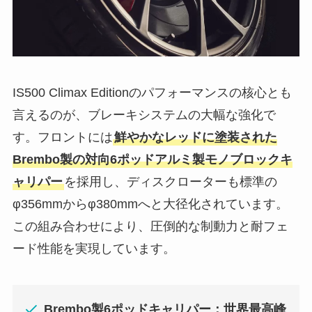
IS500 Climax Editionのパフォーマンスの核心とも
言えるのが、ブレーキシステムの大幅な強化で
す。フロントには
鮮やかなレッドに塗装された
Brembo製の対向6ポッドアルミ製モノブロックキ
ャリパー
を採用し、ディスクローターも標準の
φ356mmからφ380mmへと大径化されています。
この組み合わせにより、圧倒的な制動力と耐フェ
ード性能を実現しています。
Brembo製6ポッドキャリパー：世界最高峰