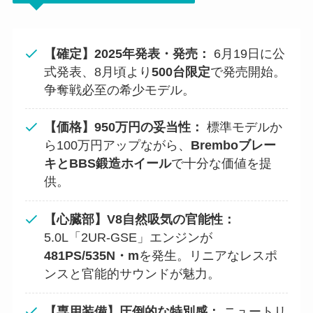
【確定】2025年発表・発売：
6月19日に公
式発表、8月頃より
500台限定
で発売開始。
争奪戦必至の希少モデル。
【価格】950万円の妥当性：
標準モデルか
ら100万円アップながら、
Bremboブレー
キとBBS鍛造ホイール
で十分な価値を提
供。
【心臓部】V8自然吸気の官能性：
5.0L「2UR-GSE」エンジンが
481PS/535N・m
を発生。リニアなレスポ
ンスと官能的サウンドが魅力。
【専用装備】圧倒的な特別感：
ニュートリ