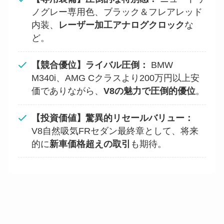
ノグレー専用色、ブラック＆フレアレッド
内装、
レーザー加工アナログクロック
な
ど。
【競合優位】ライバル圧倒：
BMW
M340i、AMG Cクラスより200万円以上安
価でありながら、
V8の魅力で圧倒的優位
。
【投資価値】驚異的リセールバリュー：
V8自然吸気FRセダン最終章として、将来
的に
新車価格超えの取引
も期待。