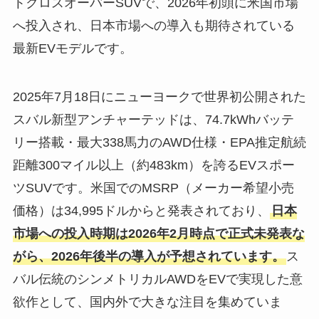
トクロスオーバーSUVで、2026年初頭に米国市場
へ投入され、日本市場への導入も期待されている
最新EVモデルです。
2025年7月18日にニューヨークで世界初公開された
スバル新型アンチャーテッドは、74.7kWhバッテ
リー搭載・最大338馬力のAWD仕様・EPA推定航続
距離300マイル以上（約483km）を誇るEVスポー
ツSUVです。米国でのMSRP（メーカー希望小売
価格）は34,995ドルからと発表されており、
日本
市場への投入時期は2026年2月時点で正式未発表な
がら、2026年後半の導入が予想されています。
ス
バル伝統のシンメトリカルAWDをEVで実現した意
欲作として、国内外で大きな注目を集めていま