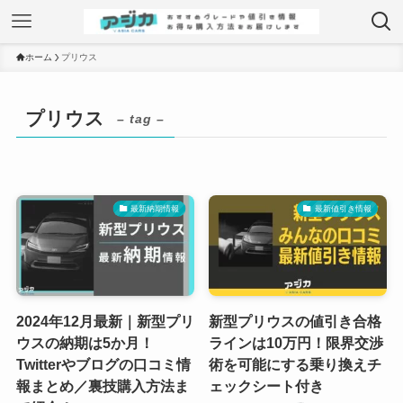
ホーム
プリウス
プリウス
– tag –
最新納期情報
最新値引き情報
2024年12月最新｜新型プリ
新型プリウスの値引き合格
ウスの納期は5か月！
ラインは10万円！限界交渉
Twitterやブログの口コミ情
術を可能にする乗り換えチ
報まとめ／裏技購入方法ま
ェックシート付き