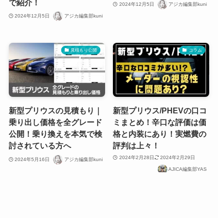
で紹介！
2024年12月5日
アジカ編集部kuni
2024年12月5日
アジカ編集部kuni
見積もり公開
コラム
新型プリウスの見積もり｜
新型プリウス/PHEVの口コ
乗り出し価格を全グレード
ミまとめ！辛口な評価は価
公開！乗り換えを本気で検
格と内装にあり！実燃費の
討されている方へ
評判は上々！
2024年2月28日
2024年2月29日
2024年5月16日
アジカ編集部kuni
AJICA編集部YAS