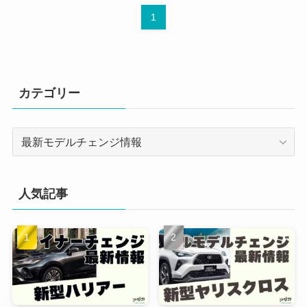
1
カテゴリー
カ
テ
ゴ
リ
人気記事
ー