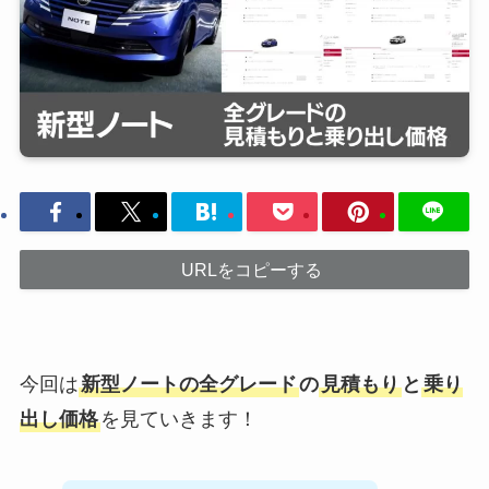
URLをコピーする
今回は
新型ノートの全グレード
の
見積もり
と
乗り
出し価格
を見ていきます！