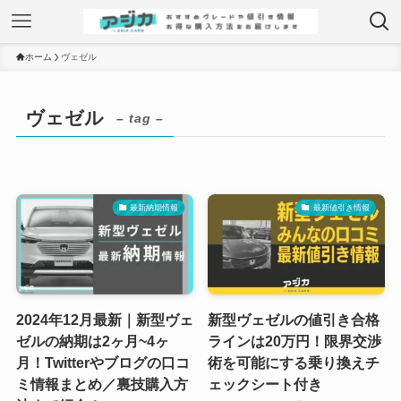
ホーム
ヴェゼル
ヴェゼル
– tag –
最新納期情報
最新値引き情報
2024年12月最新｜新型ヴェ
新型ヴェゼルの値引き合格
ゼルの納期は2ヶ月~4ヶ
ラインは20万円！限界交渉
月！Twitterやブログの口コ
術を可能にする乗り換えチ
ミ情報まとめ／裏技購入方
ェックシート付き