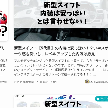
ブリ
新型スイフト【5代目】の内装は安っぽい！？いやス
ーツ感も良いし、レベルアップした内装は必見！
を追求
フルモデルチェンジした新型スイフトの内装って、もう「安っぽい
性能
とかそういうレベルじゃないのです。まず、内装がスポーツカーみ
（ノ
いなコクピットデザインで、運転席周りがドライバーに向いてるし
..
インテリアはクールなモノトーンで統一されてる！！！ ...
部YAS
2023年12月6日
2023年12月12日
AJICA編集部Y
コラ