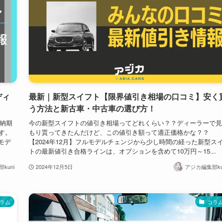
ディ
最新｜新型スイフト【限界値引き相場の口コミ】安く
う方法と新古車・中古車の選び方！
の納期
今の新型スイフトの値引き相場ってどれくらい？？ディーラーで見
す。
もり貰ってきたんだけど、この値引き額って適正価格かな？？
モデ
【2024年12月】フルモデルチェンジから少し時間の経った新型ス
トの最新値引き合格ラインは、オプションを含めて10万円～15...
kuni
2024年12月5日
アジカ編集部ku
ラム
コラ