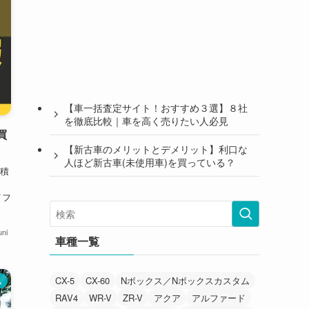
【車一括査定サイト！おすすめ３選】８社
を徹底比較｜車を高く売りたい人必見
買
【新古車のメリットとデメリット】利口な
人ほど新古車(未使用車)を買っている？
積
イフ
ni
車種一覧
CX-5
CX-60
Nボックス／Nボックスカスタム
ム
RAV4
WR-V
ZR-V
アクア
アルファード