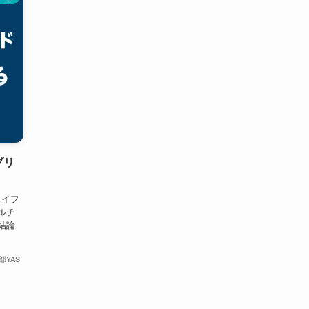
ブリ
スイフ
ルチ
結論
部YAS