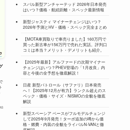
スバル新型アンチャーテッド 2026年日本発売
はいつ？価格・航続距離・スペック最新情報
新型ジャスティ マイナーチェンジはいつ？
2026年予測とHV・価格・スペック完全まとめ
【MOTA車買取りで車売りました】160万円で
買った新古車が156万円で売れた実話。評判口
コミは本当？メリット・デメリットも紹介。
【2025年最新】アルファードの次期マイナー
グ
チェンジはいつ？PHEV登場の「1月改良」内
容と今後の全予想を徹底解説！
で
日産 新型パトロール（サファリ）日本発売
ト
へ！【2025年12月が有力】ランクル超えのス
ト
ペック・価格・サイズ・NISMOの全貌を徹底
解説
AS
新型スペーシア ベースがフルモデルチェンジ
して2025年9月発売！ターボ追加の噂から価
格・燃費・内装の全貌をライバルN-VANと徹
底解説