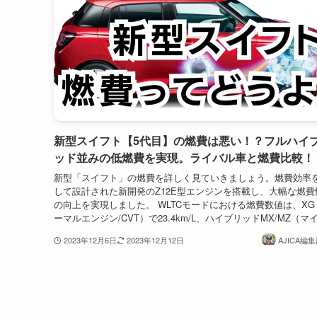
新型スイフト【5代目】の燃費は悪い！？フルハイ
ッド並みの低燃費を実現。ライバル車と燃費比較！
新型「スイフト」の燃費を詳しく見ていきましょう。燃費効率
して設計された新開発のZ12E型エンジンを搭載し、大幅な燃費
の向上を実現しました。 WLTCモードにおける燃費数値は、XG
ーマルエンジン/CVT）で23.4km/L、ハイブリッドMX/MZ（マイ.
2023年12月6日
2023年12月12日
AJICA編集