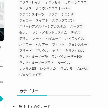
エクストレイル
オデッセイ
カローラクロス
キックス
クラウンクロスオーバー
クラウンスポーツ
サクラ
シエンタ
ジムニー
スイフト
ステップワゴン
スペーシア／スペーシアカスタム
スープラ
セレナ
タント／タントカスタム
デイズ
デリカ
ノート
ハイエース
ハイラックス
ハスラー
ハリアー
フィット
フォレスター
ポ
フリード
プリウス
ヤリス
ヤリスクロス
ランドクルーザー70
ランドクルーザー300
」
ランドクルーザープラド
ルークス
た
レクサスES
レクサスLX
ワゴンR
ヴェゼル
、
ヴェルファイア
AS
カテゴリー
ム
おすすめグレード