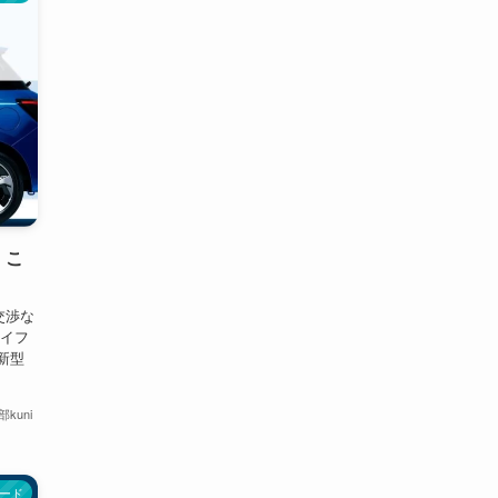
！こ
交渉な
スイフ
新型
kuni
ード