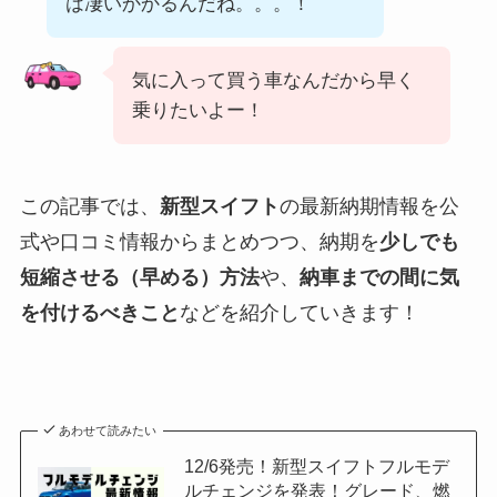
は凄いかかるんだね。。。！
気に入って買う車なんだから早く
乗りたいよー！
この記事では、
新型スイフト
の最新納期情報を公
式や口コミ情報からまとめつつ、納期を
少しでも
短縮させる（早める）方法
や、
納車までの間に気
を付けるべきこと
などを紹介していきます！
あわせて読みたい
12/6発売！新型スイフトフルモデ
ルチェンジを発表！グレード、燃