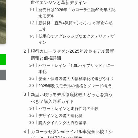
世代エンジンと革新デザイン
発売日は2026年！カローラ生誕60周年の記
念モデル
新開発「直列4気筒エンジン」が革命を起
こす
低重心でアグレッシブなエクステリアデザ
イン
現行カローラセダン2025年改良モデル最新
情報と価格詳細
パワートレイン「1.8Lハイブリッド」に一
本化
安全・快適装備の大幅標準化で選びやすく
2025年改良モデルの価格とグレード構成
新型vs現行モデル徹底比較！どっちを買う
べき？購入判断ガイド
パワートレインと走行性能の比較
デザインと装備の進化度
購入タイミングの判断基準
カローラセダンvsライバル車完全比較！シ