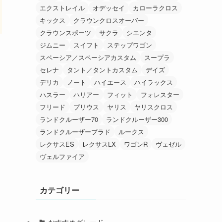
エクストレイル
オデッセイ
カローラクロス
キックス
クラウンクロスオーバー
クラウンスポーツ
サクラ
シエンタ
ジムニー
スイフト
ステップワゴン
スペーシア／スペーシアカスタム
スープラ
セレナ
タント／タントカスタム
デイズ
デリカ
ノート
ハイエース
ハイラックス
ハスラー
ハリアー
フィット
フォレスター
フリード
プリウス
ヤリス
ヤリスクロス
ランドクルーザー70
ランドクルーザー300
ランドクルーザープラド
ルークス
レクサスES
レクサスLX
ワゴンR
ヴェゼル
ヴェルファイア
カテゴリー
おすすめグレード