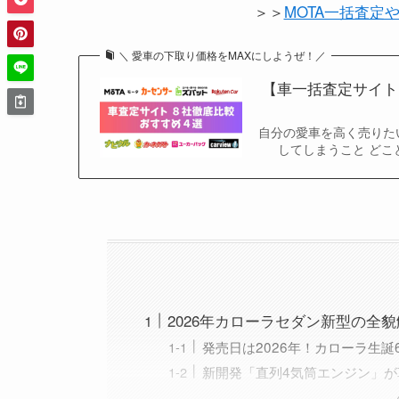
＞＞
MOTA一括査定
＼ 愛車の下取り価格をMAXにしようぜ！／
【車一括査定サイト
自分の愛車を高く売りた
してしまうこと どこ
2026年カローラセダン新型の全
発売日は2026年！カローラ生誕
新開発「直列4気筒エンジン」が