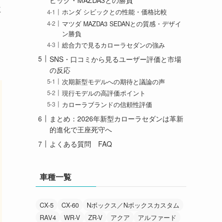
ビック・MAZDA3との勝負
車
ホンダ シビックとの性能・価格比較
マツダ MAZDA3 SEDANとの質感・デザイ
ン勝負
総合力で見るカローラセダンの強み
SNS・口コミから見るユーザー評価と市場
の反応
次期新型モデルへの期待と議論の声
現行モデルの高評価ポイント
カローラブランドの信頼性評価
まとめ：2026年新型カローラセダンは革新
的進化で王座死守へ
よくある質問 FAQ
車種一覧
CX-5
CX-60
Nボックス／Nボックスカスタム
RAV4
WR-V
ZR-V
アクア
アルファード