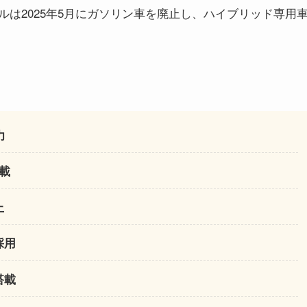
は2025年5月にガソリン車を廃止し、ハイブリッド専用
力
載
上
採用
搭載