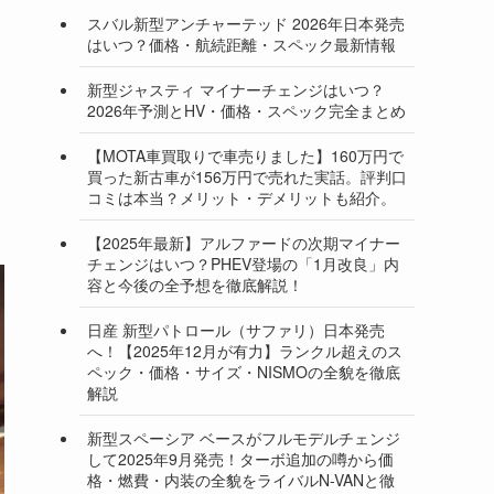
スバル新型アンチャーテッド 2026年日本発売
はいつ？価格・航続距離・スペック最新情報
新型ジャスティ マイナーチェンジはいつ？
2026年予測とHV・価格・スペック完全まとめ
【MOTA車買取りで車売りました】160万円で
買った新古車が156万円で売れた実話。評判口
コミは本当？メリット・デメリットも紹介。
【2025年最新】アルファードの次期マイナー
チェンジはいつ？PHEV登場の「1月改良」内
容と今後の全予想を徹底解説！
日産 新型パトロール（サファリ）日本発売
へ！【2025年12月が有力】ランクル超えのス
ペック・価格・サイズ・NISMOの全貌を徹底
解説
新型スペーシア ベースがフルモデルチェンジ
して2025年9月発売！ターボ追加の噂から価
格・燃費・内装の全貌をライバルN-VANと徹