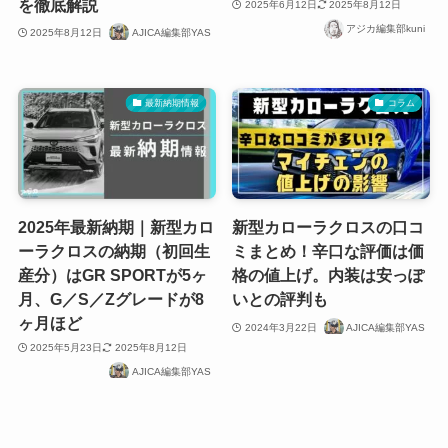
を徹底解説
2025年6月12日
2025年8月12日
アジカ編集部kuni
2025年8月12日
AJICA編集部YAS
最新納期情報
コラム
2025年最新納期｜新型カロ
新型カローラクロスの口コ
ーラクロスの納期（初回生
ミまとめ！辛口な評価は価
産分）はGR SPORTが5ヶ
格の値上げ。内装は安っぽ
月、G／S／Zグレードが8
いとの評判も
ヶ月ほど
2024年3月22日
AJICA編集部YAS
2025年5月23日
2025年8月12日
AJICA編集部YAS