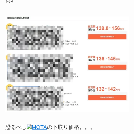
⇩⇩⇩
恐るべし
MOTA
の下取り価格。。。