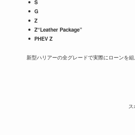
S
G
Z
Z“Leather Package”
PHEV Z
新型ハリアーの全グレードで実際にローンを組
ス