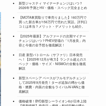
新型ジャスティ マイナーチェンジはいつ？
2026年予測とHV・価格・スペック完全まとめ
【MOTA車買取りで車売りました】160万円で
買った新古車が156万円で売れた実話。評判口
コミは本当？メリット・デメリットも紹介。
【2025年最新】アルファードの次期マイナー
チェンジはいつ？PHEV登場の「1月改良」内
容と今後の全予想を徹底解説！
日産 新型パトロール（サファリ）日本発売
へ！【2025年12月が有力】ランクル超えのス
ペック・価格・サイズ・NISMOの全貌を徹底
解説
新型スペーシア ベースがフルモデルチェンジ
して2025年9月発売！ターボ追加の噂から価
格・燃費・内装の全貌をライバルN-VANと徹
底解説
価格破壊！BYD新型シーライオン6が日本上陸
【最新情報】発売日・価格・航続距離の噂を