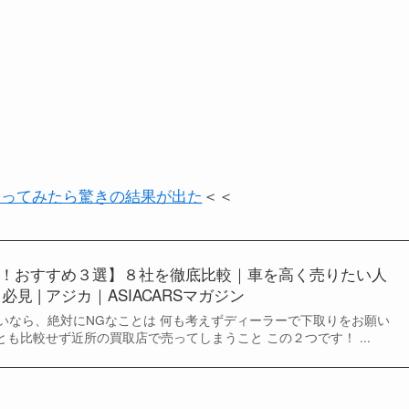
やってみたら驚きの結果が出た
＜＜
！おすすめ３選】８社を徹底比較｜車を高く売りたい人
必見 | アジカ｜ASIACARSマガジン
いなら、絶対にNGなことは 何も考えずディーラーで下取りをお願い
とも比較せず近所の買取店で売ってしまうこと この２つです！ ...