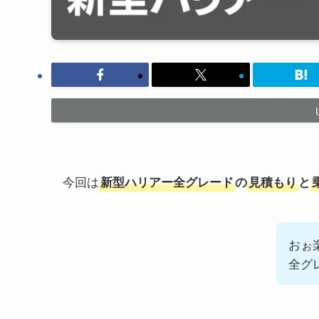
今回は
新型ハリアー全グレード
の
見積もり
と
おぉ
全グ