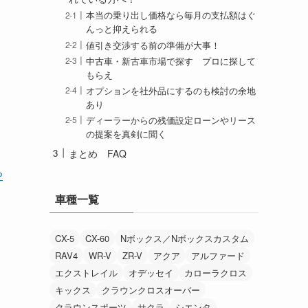
本当の乗り出し価格なら毎月の支払額はぐ
んっと抑えられる
値引き交渉する前の準備が大事！
中古車・新古車市場で探す プロに探して
もらえ
オプションを社外品にするのも検討の余地
あり
ディーラーからの残価設定ローンやリース
の提案を真剣に聞く
まとめ FAQ
P
車種一覧
CX-5
CX-60
Nボックス／Nボックスカスタム
RAV4
WR-V
ZR-V
アクア
アルファード
エクストレイル
オデッセイ
カローラクロス
キックス
クラウンクロスオーバー
クラウンスポーツ
サクラ
シエンタ