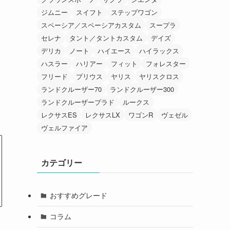
ジムニー
スイフト
ステップワゴン
スペーシア／スペーシアカスタム
スープラ
セレナ
タント／タントカスタム
デイズ
デリカ
ノート
ハイエース
ハイラックス
ハスラー
ハリアー
フィット
フォレスター
フリード
プリウス
ヤリス
ヤリスクロス
ランドクルーザー70
ランドクルーザー300
ランドクルーザープラド
ルークス
レクサスES
レクサスLX
ワゴンR
ヴェゼル
ヴェルファイア
カテゴリー
おすすめグレード
コラム