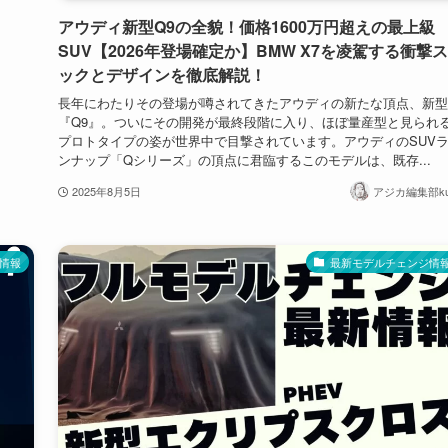
アウディ新型Q9の全貌！価格1600万円超えの最上級
SUV【2026年登場確定か】BMW X7を凌駕する衝撃
ックとデザインを徹底解説！
長年にわたりその登場が噂されてきたアウディの新たな頂点、新型
『Q9』。ついにその開発が最終段階に入り、ほぼ量産型と見られ
プロトタイプの姿が世界中で目撃されています。アウディのSUV
ンナップ「Qシリーズ」の頂点に君臨するこのモデルは、既存...
2025年8月5日
アジカ編集部ku
情報
最新モデルチェンジ情