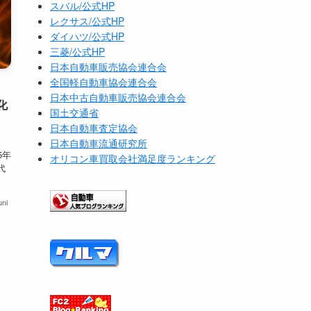
スバル/公式HP
レクサス/公式HP
ダイハツ/公式HP
三菱/公式HP
日本自動車販売協会連合会
全国軽自動車協会連合会
日本中古自動車販売協会連合会
化
国土交通省
日本自動車査定協会
日本自動車流通研究所
5年
オリコン車買取会社満足度ランキング
代
ni