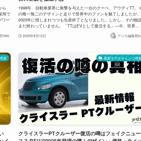
から
1998年、自動車業界に衝撃を与えた一台のクーペ、アウディTT。
採用で
の唯一無二のデザインと走りで世界中のファンを魅了しましたが、
パワー
2023年に惜しまれつつも生産終了となりました。しかし、その物
まだ終わっていません。「TTはEVとして復活する」―今、世界...
部YAS
2025年8月12日
アジカ編集部ku
情報
最新モデルチェンジ情
い
クライスラーPTクルーザー復活の噂はフェイクニュー
ハイ
ス？ BEVで2026年登場の噂！デザイン・価格・ライ