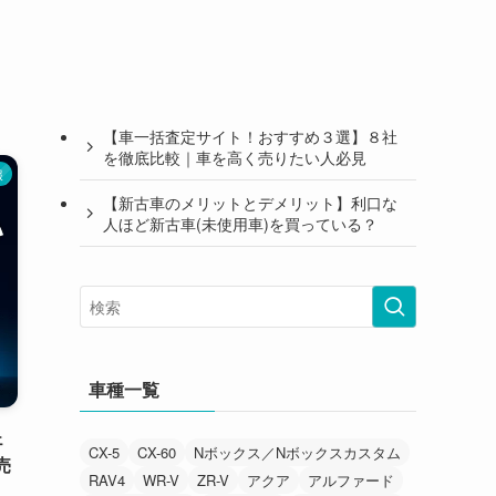
【車一括査定サイト！おすすめ３選】８社
を徹底比較｜車を高く売りたい人必見
報
【新古車のメリットとデメリット】利口な
人ほど新古車(未使用車)を買っている？
車種一覧
ェ
CX-5
CX-60
Nボックス／Nボックスカスタム
売
RAV4
WR-V
ZR-V
アクア
アルファード