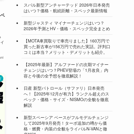
スバル新型アンチャーテッド 2026年日本発売
はいつ？価格・航続距離・スペック最新情報
スペ
新型ジャスティ マイナーチェンジはいつ？
2026年予測とHV・価格・スペック完全まとめ
る
【MOTA車買取りで車売りました】160万円で
ライ
買った新古車が156万円で売れた実話。評判口
コミは本当？メリット・デメリットも紹介。
ni
【2025年最新】アルファードの次期マイナー
チェンジはいつ？PHEV登場の「1月改良」内
容と今後の全予想を徹底解説！
報
日産 新型パトロール（サファリ）日本発売
へ！【2025年12月が有力】ランクル超えのス
ペック・価格・サイズ・NISMOの全貌を徹底
解説
新型スペーシア ベースがフルモデルチェンジ
して2025年9月発売！ターボ追加の噂から価
格・燃費・内装の全貌をライバルN-VANと徹