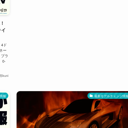
貌！
ライ
 4ド
ネー
」プラ
0-
kuni
情報
最新モデルチェンジ情