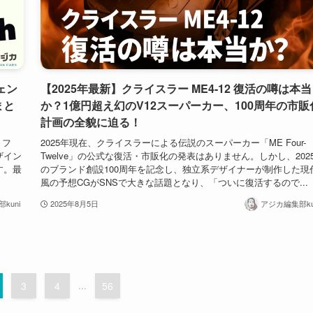
ェン
【2025年最新】クライスラー ME4-12 復活の噂は本当
まと
か？1億円超え幻のV12スーパーカー、100周年の市販
計画の全貌に迫る！
リフ
2025年現在、クライスラーによる伝説のスーパーカー「ME Four-
ザイン
Twelve」の公式な復活・市販化の発表はありません。しかし、202
す。最
のブランド創設100周年を記念し、独立系デザイナーが制作した現
風の予想CGがSNSで大きな話題となり、「ついに復活するので...
kuni
2025年8月5日
アジカ編集部ku
3
4
...
56