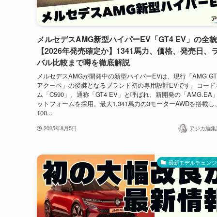
メルセデスAMG新型ハイパーEV「GT4 EV」の全
【2026年発売確定か】1341馬力、価格、発売日、
バル比較まで噂を徹底解説
メルセデスAMGが開発中の新型ハイパーEVは、現行「AMG GT
アクーペ」の後継となるブランド初の専用設計EVです。コード
ム「C590」、通称「GT4 EV」と呼ばれ、新開発の「AMG.EA
ットフォームを採用。最大1,341馬力の3モーターAWDを搭載し、
100...
2025年8月5日
アジカ編集部
最新モデルチェンジ