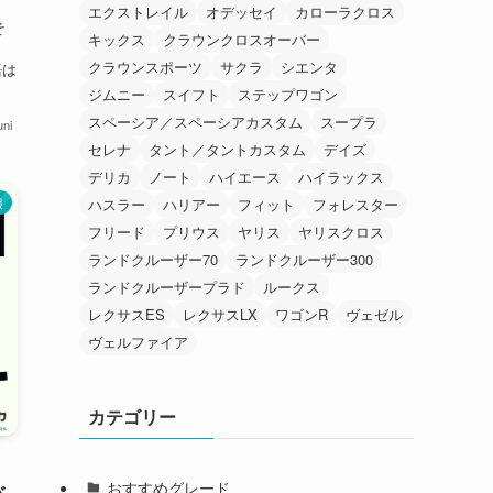
エクストレイル
オデッセイ
カローラクロス
そ
キックス
クラウンクロスオーバー
クラウンスポーツ
サクラ
シエンタ
語は
ジムニー
スイフト
ステップワゴン
スペーシア／スペーシアカスタム
スープラ
ni
セレナ
タント／タントカスタム
デイズ
デリカ
ノート
ハイエース
ハイラックス
報
ハスラー
ハリアー
フィット
フォレスター
フリード
プリウス
ヤリス
ヤリスクロス
ランドクルーザー70
ランドクルーザー300
ランドクルーザープラド
ルークス
レクサスES
レクサスLX
ワゴンR
ヴェゼル
ヴェルファイア
カテゴリー
おすすめグレード
バ