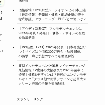
底解説
価格破壊！BYD新型シーライオン6が日本上陸
？
【最新情報】発売日・価格・航続距離の噂を
日
徹底検証。アウトランダーPHEVとの違いは？
【アウディ新型Q7】フルモデルチェンジは
動
2025年発表！発売日・価格・デザインの全貌
ク
を徹底解説
す。
【VW新型ID.2all】2025年発表！日本発売はい
つ？サイズは？価格300万円台・航続450km
ni
の衝撃！噂と予想のすべてを徹底解説
新型メルセデスベンツGLE マイナーチェンジ
最新情報！2度目の大幅改良で2025年後半に
登場！価格&デザインは？最後のエンジンモデ
ルか！？Eクラス顔の衝撃デザインと超巨大ス
クリーン搭載の全貌を徹底解説！
スポンサーリンク