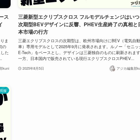
ース
三菱新型エクリプスクロス フルモデルチェンジはいつ
イ
次期型BEVデザインに反響、PHEV生産終了の真相と
本市場の行方
ありま
三菱エクリプスクロスの次期型は、欧州市場向けにBEV（電気自
初の
車）専用モデルとして2025年9月に発表されます。ルノー「セニッ
にした
E-Tech」をベースとし、デザインは三菱独自のものに刷新されま
.
一方、日本国内で販売されている現行エクリプスクロスPHEV...
kuni
2025年8月5日
アジカ編集部ku
情報