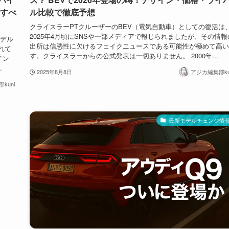
のすべ
ル比較で徹底予想
クライスラーPTクルーザーのBEV（電気自動車）としての復活は
2025年4月頃にSNSや一部メディアで報じられましたが、その情報
モデル
出所は信憑性に欠けるフェイクニュースである可能性が極めて高い
れて
す。クライスラーからの公式発表は一切ありません。 2000年...
イン
.
2025年8月8日
アジカ編集部ku
kuni
最新モデルチェンジ情