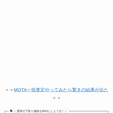
＞＞
MOTA一括査定やってみたら驚きの結果が出た
＜＜
＼ 愛車の下取り価格をMAXにしようぜ！／