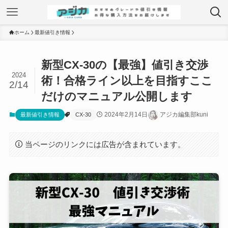
ホーム
最新値引き情報
新型CX-30の【最強】値引き交渉
2024
術！合格ライン以上を目指すここ
2/14
だけのマニュアル公開します
2024年2月14日
アジカ編集部kuni
最新値引き情報
CX-30
当ページのリンクには広告が含まれています。