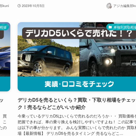
kuni
2023年10月5日
アジカ編集部ku
相場
車種別買取相
ッ
デリカD5を売るといくら？買取・下取り相場をチェッ
ク！売るならどこがいいか紹介
 買
今乗っているデリカD5はいくらで売れるのだろうか・・ 買取価格
 こ
把握できれば、車の乗り換えを検討しやすいですよね！ この記事
たの
は以下の事が分かります。 みんな実際にいくらで売れたのか 買取
場【最新情報】 デリカD5を売るタイミング 売るならどこ...