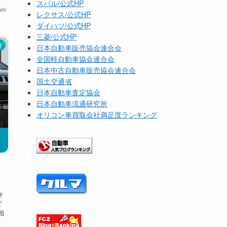
スバル/公式HP
ni
レクサス/公式HP
ダイハツ/公式HP
三菱/公式HP
場
日本自動車販売協会連合会
全国軽自動車協会連合会
日本中古自動車販売協会連合会
国土交通省
日本自動車査定協会
日本自動車流通研究所
オリコン車買取会社満足度ランキング
を
で
相