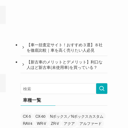
【車一括査定サイト！おすすめ３選】８社
を徹底比較｜車を高く売りたい人必見
【新古車のメリットとデメリット】利口な
人ほど新古車(未使用車)を買っている？
車種一覧
CX-5
CX-60
Nボックス／Nボックスカスタム
RAV4
WR-V
ZR-V
アクア
アルファード