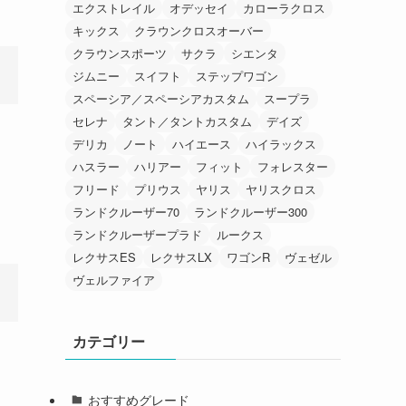
エクストレイル
オデッセイ
カローラクロス
キックス
クラウンクロスオーバー
クラウンスポーツ
サクラ
シエンタ
ジムニー
スイフト
ステップワゴン
スペーシア／スペーシアカスタム
スープラ
セレナ
タント／タントカスタム
デイズ
デリカ
ノート
ハイエース
ハイラックス
ハスラー
ハリアー
フィット
フォレスター
フリード
プリウス
ヤリス
ヤリスクロス
ランドクルーザー70
ランドクルーザー300
ランドクルーザープラド
ルークス
レクサスES
レクサスLX
ワゴンR
ヴェゼル
ヴェルファイア
カテゴリー
おすすめグレード