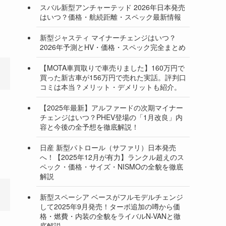
スバル新型アンチャーテッド 2026年日本発売
はいつ？価格・航続距離・スペック最新情報
新型ジャスティ マイナーチェンジはいつ？
2026年予測とHV・価格・スペック完全まとめ
【MOTA車買取りで車売りました】160万円で
買った新古車が156万円で売れた実話。評判口
コミは本当？メリット・デメリットも紹介。
【2025年最新】アルファードの次期マイナー
チェンジはいつ？PHEV登場の「1月改良」内
容と今後の全予想を徹底解説！
日産 新型パトロール（サファリ）日本発売
へ！【2025年12月が有力】ランクル超えのス
ペック・価格・サイズ・NISMOの全貌を徹底
解説
新型スペーシア ベースがフルモデルチェンジ
して2025年9月発売！ターボ追加の噂から価
格・燃費・内装の全貌をライバルN-VANと徹
底解説