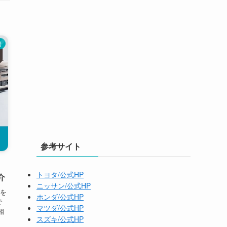
場
参考サイト
トヨタ/公式HP
介
ニッサン/公式HP
格を
ホンダ/公式HP
で
マツダ/公式HP
相
スズキ/公式HP