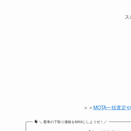
ス
＞＞
MOTA一括査定
＼ 愛車の下取り価格をMAXにしようぜ！／