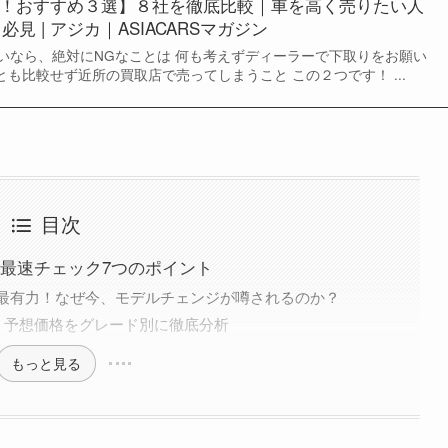
！おすすめ３選】８社を徹底比較｜車を高く売りたい人
必見 | アジカ｜ASIACARSマガジン
いなら、絶対にNGなことは 何も考えずディーラーで下取りをお願い
とも比較せず近所の買取店で売ってしまうこと この２つです！ ...
目次
！最速チェック7つのポイント
が最有力！なぜ今、モデルチェンジが噂されるのか？
？予想価格をグレード別に徹底分析
もっと見る