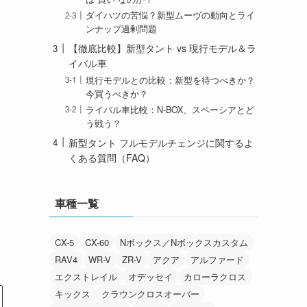
ダイハツの苦悩？新型ムーヴの動向とライ
ンナップ過剰問題
【徹底比較】新型タント vs 現行モデル＆ラ
イバル車
現行モデルとの比較：新型を待つべきか？
今買うべきか？
ライバル車比較：N-BOX、スペーシアとど
う戦う？
新型タント フルモデルチェンジに関するよ
くある質問（FAQ）
車種一覧
CX-5
CX-60
Nボックス／Nボックスカスタム
RAV4
WR-V
ZR-V
アクア
アルファード
エクストレイル
オデッセイ
カローラクロス
キックス
クラウンクロスオーバー