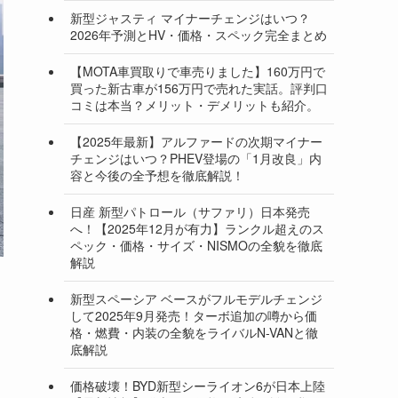
新型ジャスティ マイナーチェンジはいつ？
2026年予測とHV・価格・スペック完全まとめ
【MOTA車買取りで車売りました】160万円で
買った新古車が156万円で売れた実話。評判口
コミは本当？メリット・デメリットも紹介。
【2025年最新】アルファードの次期マイナー
チェンジはいつ？PHEV登場の「1月改良」内
容と今後の全予想を徹底解説！
日産 新型パトロール（サファリ）日本発売
へ！【2025年12月が有力】ランクル超えのス
ペック・価格・サイズ・NISMOの全貌を徹底
解説
新型スペーシア ベースがフルモデルチェンジ
して2025年9月発売！ターボ追加の噂から価
格・燃費・内装の全貌をライバルN-VANと徹
底解説
価格破壊！BYD新型シーライオン6が日本上陸