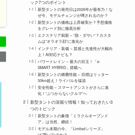
ック7つのポイント
新型タントの発売日は2026年が最有力！な
ぜ今、モデルチェンジが噂されるのか？
新型タントの価格は上昇確実か？予想価格
をグレード別に徹底分析
エクステリア刷新 – “脱・ダサい”？カスタ
ムは”オラオラ顔”に進化か
インテリア・装備 – 質感と先進性が大幅向
上！AI対応ナビも？
パワートレイン – 最大の目玉！「e-
SMART HYBRID」搭載へ
新型タントの燃費性能 – 目標はリッター
30km超え！ライバルを猛追
安全性能 – スマートアシストがさらに進
化！”ぶつからないクルマ”へ
新型タントの深掘り情報！知っておきたい3
つのトピック
新型タントの象徴「ミラクルオープンド
ア」は当然、継続！
モデル末期の今、「Limitedシリーズ」
は”買い”なのか？