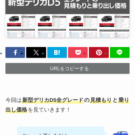
URLをコピーする
今回は
新型デリカD5全グレード
の
見積もり
と
乗り
出し価格
を見ていきます！