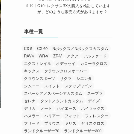
Q10: レクサスRXの購入を検討しています
が、どのような販売方式がありますか？
車種一覧
CX-5
CX-60
Nボックス／Nボックスカスタム
RAV4
WR-V
ZR-V
アクア
アルファード
エクストレイル
オデッセイ
カローラクロス
キックス
クラウンクロスオーバー
クラウンスポーツ
サクラ
シエンタ
ジムニー
スイフト
ステップワゴン
スペーシア／スペーシアカスタム
スープラ
セレナ
タント／タントカスタム
デイズ
デリカ
ノート
ハイエース
ハイラックス
ハスラー
ハリアー
フィット
フォレスター
フリード
プリウス
ヤリス
ヤリスクロス
ランドクルーザー70
ランドクルーザー300