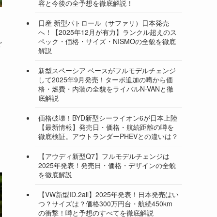
容と今後の全予想を徹底解説！
日産 新型パトロール（サファリ）日本発売
へ！【2025年12月が有力】ランクル超えのス
ペック・価格・サイズ・NISMOの全貌を徹底
ざ
解説
新型スペーシア ベースがフルモデルチェンジ
して2025年9月発売！ターボ追加の噂から価
格・燃費・内装の全貌をライバルN-VANと徹
底解説
価格破壊！BYD新型シーライオン6が日本上陸
【最新情報】発売日・価格・航続距離の噂を
徹底検証。アウトランダーPHEVとの違いは？
【アウディ新型Q7】フルモデルチェンジは
2025年発表！発売日・価格・デザインの全貌
を徹底解説
【VW新型ID.2all】2025年発表！日本発売はい
つ？サイズは？価格300万円台・航続450km
の衝撃！噂と予想のすべてを徹底解説