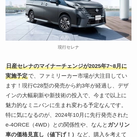
現行セレナ
日産セレナのマイナーチェンジが2025年7~8月に
実施予定
で、ファミリーカー市場が大注目してい
ます！現行C28型の発売から約3年が経過し、デザ
インの大幅刷新や新技術の投入で、今まで以上に
魅力的なミニバンに生まれ変わる予定なんです。
特に気になるのが、2024年10月に先行発売された
e-4ORCE（4WD）との関係性や、なんと
ガソリン
車の価格見直し（値下げ！）
など、購入を考えて