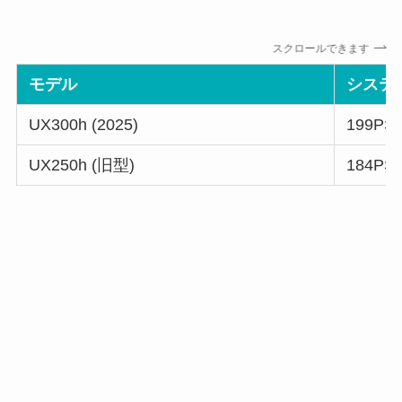
スクロールできます
モデル
システ
UX300h (2025)
199PS
UX250h (旧型)
184PS