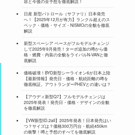
容と今後の全予想を徹底解説！
日産 新型パトロール（サファリ）日本発売
へ！【2025年12月が有力】ランクル超えのス
ペック・価格・サイズ・NISMOの全貌を徹底
解説
新型スペーシア ベースがフルモデルチェンジ
して2025年9月発売！ターボ追加の噂から価
格・燃費・内装の全貌をライバルN-VANと徹
底解説
価格破壊！BYD新型シーライオン6が日本上陸
【最新情報】発売日・価格・航続距離の噂を
徹底検証。アウトランダーPHEVとの違いは？
【アウディ新型Q7】フルモデルチェンジは
2025年発表！発売日・価格・デザインの全貌
を徹底解説
【VW新型ID.2all】2025年発表！日本発売はい
つ？サイズは？価格300万円台・航続450km
の衝撃！噂と予想のすべてを徹底解説