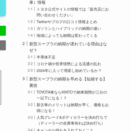
車）情報
トヨタ公式サイトの情報では「販売店にお
問い合わせください」
Twitterやブログの口コミ情報まとめ
ガソリンとハイブリッドの納期の違い
地域によっても納期は変わってくる
新型スープラの納期が遅れている理由はな
ぜ？
半導体不足
コロナ禍や世界情勢による流通の乱れ
2024年に入って増産し始めているか？
新型スープラの納期を早める【短縮する】
裏技
TOYOTA車ならKINTOで納車期間が三分の
一以下になる！？
新古車のメリットは納期が早く、価格もお
得になる！
人気グレード&ボディカラーを決め打ちで
（ディーラーの在庫車有れば決め打ち）
キャンセル待ちを入れておくこと