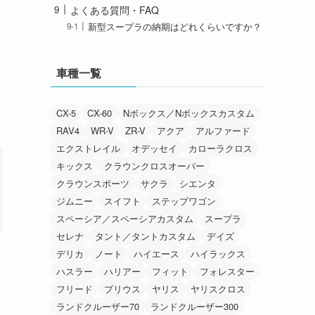
よくある質問・FAQ
新型スープラの納期はどれくらいですか？
車種一覧
CX-5
CX-60
Nボックス／Nボックスカスタム
RAV4
WR-V
ZR-V
アクア
アルファード
エクストレイル
オデッセイ
カローラクロス
キックス
クラウンクロスオーバー
クラウンスポーツ
サクラ
シエンタ
ジムニー
スイフト
ステップワゴン
スペーシア／スペーシアカスタム
スープラ
セレナ
タント／タントカスタム
デイズ
デリカ
ノート
ハイエース
ハイラックス
ハスラー
ハリアー
フィット
フォレスター
フリード
プリウス
ヤリス
ヤリスクロス
ランドクルーザー70
ランドクルーザー300