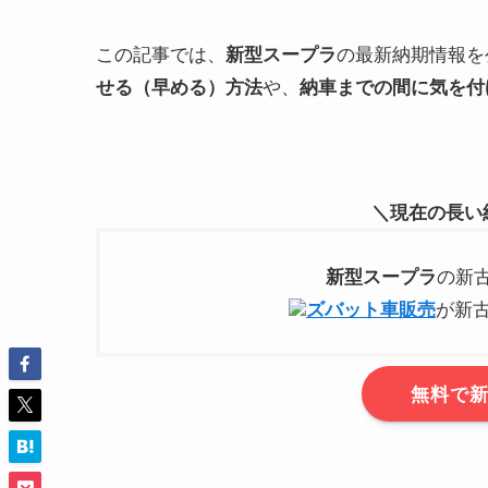
この記事では、
の最新納期情報を
新型
スープラ
や、
せる（早める）方法
納車までの間に気を付
＼現在の長い
の新
新型
スープラ
が新
ズバット車販売
無料で