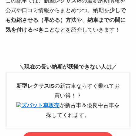
この記事では、
新型
レクサスIS
の最新納期情報を
公式や口コミ情報からまとめつつ、納期を
少しで
も短縮させる（早める）方法
や、
納車までの間に
気を付けるべきこと
などを紹介していきます！
＼現在の長い納期が我慢できない人は／
新型
レクサスIS
の新古車ならすぐ乗れてお
買い得！？
ズバット車販売
が新古車＆優良中古車を
探してくれます。