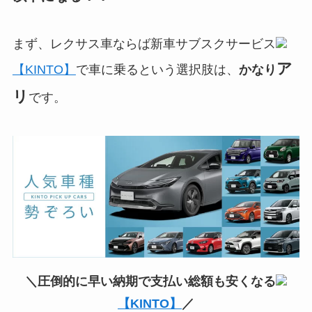
まず、レクサス車ならば新車サブスクサービス
ア
【KINTO】
で車に乗るという選択肢は、
かなり
リ
です。
＼圧倒的に早い納期で支払い総額も安くなる
【KINTO】
／