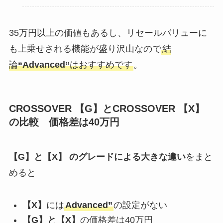
35万円以上の価値もあるし、リセールバリューに
も上乗せされる機能が盛り沢山なので
結
論
“Advanced”
はおすすめです
。
CROSSOVER 【
G
】とCROSSOVER
【
X
】
の比較
価格差は40万円
【
G
】と
【
X
】
のグレードによる大きな違い
をまと
めると
【
X
】
には
Advanced”
の設定がない
【
G
】と
【
X
】
の価格差は40万円