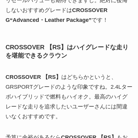
リセールバリューも期待できますし。絶対に後悔
しないおすすめグレードは
CROSSOVER
G“Advanced・Leather Package”
です！
CROSSOVER
【
RS
】
はハイグレードな走り
を堪能できるクラウン
CROSSOVER
【
RS
】
はどちらかというと、
GRSPORTグレードのような印象ですね。2.4Lター
ボハイブリッドで燃料もハイオク。最高のハイグ
レードな走りを追求したいユーザーさんには間違
いなくおすすめです。
予算に余裕があるなら
CROSSOVER
【
RS
】
もお