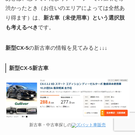
渋かったとき（お住いのエリアによっては全然あ
り得ます）は、
新古車（未使用車）という選択肢
も考えるべき
です。
新型
CX-5
の新古車の情報を見てみると↓↓↓
新型
CX-5
新古車
新古車・中古車探しの
ズバット車販売