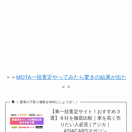
＞＞
MOTA一括査定やってみたら驚きの結果が出た
＜＜
＼ 愛車の下取り価格をMAXにしようぜ！／
【車一括査定サイト！おすすめ３
選】８社を徹底比較｜車を高く売
りたい人必見 | アジカ｜
ASIACARSマガジン