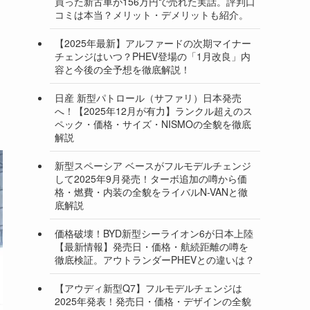
買った新古車が156万円で売れた実話。評判口
コミは本当？メリット・デメリットも紹介。
【2025年最新】アルファードの次期マイナー
チェンジはいつ？PHEV登場の「1月改良」内
容と今後の全予想を徹底解説！
日産 新型パトロール（サファリ）日本発売
へ！【2025年12月が有力】ランクル超えのス
ペック・価格・サイズ・NISMOの全貌を徹底
解説
新型スペーシア ベースがフルモデルチェンジ
して2025年9月発売！ターボ追加の噂から価
格・燃費・内装の全貌をライバルN-VANと徹
底解説
価格破壊！BYD新型シーライオン6が日本上陸
【最新情報】発売日・価格・航続距離の噂を
徹底検証。アウトランダーPHEVとの違いは？
【アウディ新型Q7】フルモデルチェンジは
2025年発表！発売日・価格・デザインの全貌