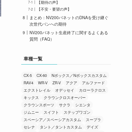
【期待の声】
【不安・要望の声】
まとめ：NV200バネットのDNAを受け継ぐ
次世代バンへの期待
NV200バネット生産終了に関するよくある
質問（FAQ）
車種一覧
CX-5
CX-60
Nボックス／Nボックスカスタム
RAV4
WR-V
ZR-V
アクア
アルファード
エクストレイル
オデッセイ
カローラクロス
キックス
クラウンクロスオーバー
クラウンスポーツ
サクラ
シエンタ
ジムニー
スイフト
ステップワゴン
スペーシア／スペーシアカスタム
スープラ
セレナ
タント／タントカスタム
デイズ