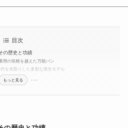
目次
？その歴史と功績
と乗用の垣根を越えた万能バン
で：時代を先取りした多彩な派生モデル
もっと見る
？その歴史と功績