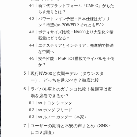
新世代プラットフォーム「CMF-C」がもた
らす走りとは？
パワートレイン予想：日本仕様はガソリ
ン？待望のe-POWER？それともEV？
ボディサイズ比較：NV200より大型化？積
載量はどうなる？
エクステリアとインテリア：先進的で快適
な空間へ
安全性能：ProPILOT搭載でライバルを圧倒
か？
現行NV200と次期モデル（タウンスタ
ー）、どっちを選ぶべき？徹底比較
ライバル車とのガチンコ比較！後継車は市
場を席巻できるか？
vs トヨタ シエンタ
vs ホンダ フリード
vs ルノー カングー（本家）
ユーザーの期待と不安の声まとめ（SNS・
口コミ調査）