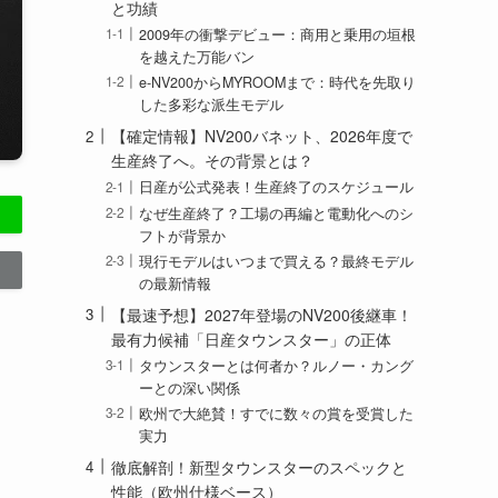
と功績
2009年の衝撃デビュー：商用と乗用の垣根
を越えた万能バン
e-NV200からMYROOMまで：時代を先取り
した多彩な派生モデル
【確定情報】NV200バネット、2026年度で
生産終了へ。その背景とは？
日産が公式発表！生産終了のスケジュール
なぜ生産終了？工場の再編と電動化へのシ
フトが背景か
現行モデルはいつまで買える？最終モデル
の最新情報
【最速予想】2027年登場のNV200後継車！
最有力候補「日産タウンスター」の正体
タウンスターとは何者か？ルノー・カング
ーとの深い関係
欧州で大絶賛！すでに数々の賞を受賞した
実力
徹底解剖！新型タウンスターのスペックと
ト
性能（欧州仕様ベース）