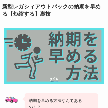
新型
レガシィアウトバック
の納期を早め
る【短縮する】裏技
納期を早める方法なんてある
の！？