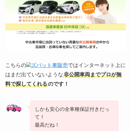
こちらの
ズバット車販売
ではインターネット上に
はまだ出ていないような
非公開車両までプロが無
料で探してくれる
のです！
しかも安心の全車種保証付きだっ
て！
最高だね！