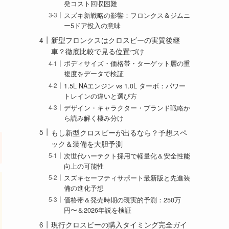
発コスト回収困難
スズキ新戦略の影響：フロンクス＆ジムニ
ー5ドア投入の意味
新型フロンクスはクロスビーの実質後継
車？徹底比較で見る位置づけ
ボディサイズ・価格帯・ターゲット層の重
複度をデータで検証
1.5L NAエンジン vs 1.0L ターボ：パワー
トレインの違いと選び方
デザイン・キャラクター・ブランド戦略か
ら読み解く棲み分け
もし新型クロスビーが出るなら？予想スペ
ック＆装備を大胆予測
次世代ハーテクト採用で軽量化＆安全性能
向上の可能性
スズキセーフティサポート最新版と先進装
備の進化予想
価格帯＆発売時期の現実的予測：250万
円〜＆2026年説を検証
現行クロスビーの購入タイミング完全ガイ