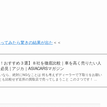
やってみたら驚きの結果が出た
＜＜
！おすすめ３選】８社を徹底比較｜車を高く売りたい人
必見 | アジカ｜ASIACARSマガジン
いなら、絶対にNGなことは 何も考えずディーラーで下取りをお願い
とも比較せず近所の買取店で売ってしまうこと この２つです！ ...