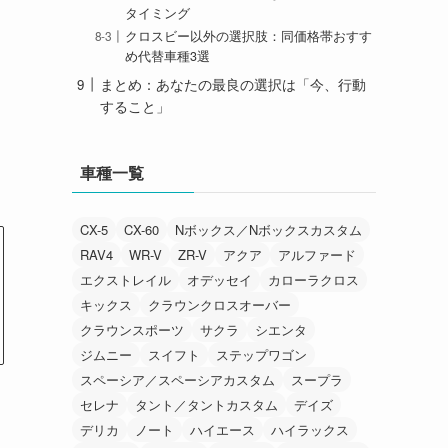
タイミング
クロスビー以外の選択肢：同価格帯おすす
め代替車種3選
まとめ：あなたの最良の選択は「今、行動
すること」
車種一覧
CX-5
CX-60
Nボックス／Nボックスカスタム
RAV4
WR-V
ZR-V
アクア
アルファード
エクストレイル
オデッセイ
カローラクロス
キックス
クラウンクロスオーバー
クラウンスポーツ
サクラ
シエンタ
ジムニー
スイフト
ステップワゴン
スペーシア／スペーシアカスタム
スープラ
セレナ
タント／タントカスタム
デイズ
デリカ
ノート
ハイエース
ハイラックス