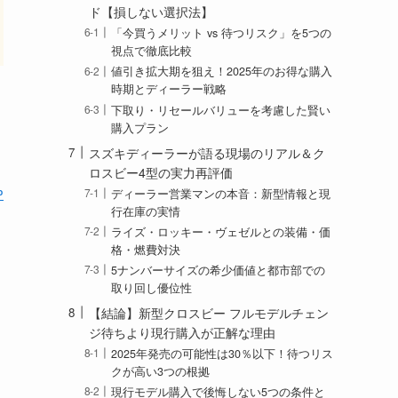
ド【損しない選択法】
「今買うメリット vs 待つリスク」を5つの
視点で徹底比較
値引き拡大期を狙え！2025年のお得な購入
時期とディーラー戦略
下取り・リセールバリューを考慮した賢い
購入プラン
スズキディーラーが語る現場のリアル＆ク
ロスビー4型の実力再評価
P
ディーラー営業マンの本音：新型情報と現
行在庫の実情
ライズ・ロッキー・ヴェゼルとの装備・価
格・燃費対決
5ナンバーサイズの希少価値と都市部での
取り回し優位性
【結論】新型クロスビー フルモデルチェン
ジ待ちより現行購入が正解な理由
2025年発売の可能性は30％以下！待つリス
クが高い3つの根拠
現行モデル購入で後悔しない5つの条件と