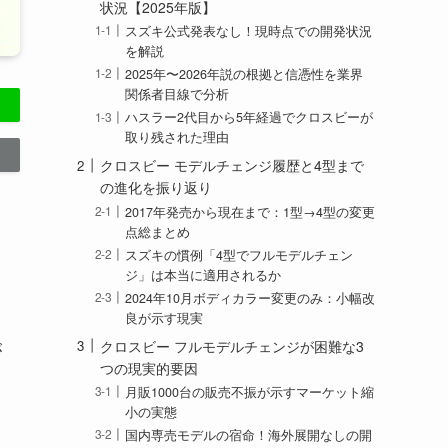
状況【2025年版】
スズキ公式発表なし！現時点での開発状況
を解説
2025年〜2026年説の根拠と信憑性を業界
関係者目線で分析
ハスラー2代目から5年経過でクロスビーが
取り残された理由
クロスビー モデルチェンジ履歴と4型まで
の進化を振り返り
2017年発売から現在まで：1型→4型の変更
点総まとめ
スズキの慣例「4型でフルモデルチェン
ジ」は本当に適用されるか
2024年10月ボディカラー変更のみ：小幅改
良が示す現実
クロスビー フルモデルチェンジが困難な3
が
つの現実的要因
月販1000台の販売不振が示すマーケット縮
小の実態
国内専売モデルの宿命！海外展開なしの開