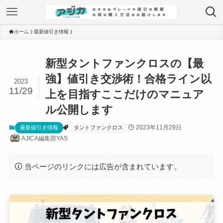
ホーム
最新値引き情報
新型タントファンクロスの【最
強】値引き交渉術！合格ライン以
2023
11/29
上を目指すここだけのマニュア
ル公開します
2023年11月29日
最新値引き情報
タントファンクロス
AJICA編集部YAS
当ページのリンクには広告が含まれています。