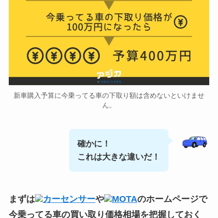
新車購入予算に今乗ってる車の下取り額は含めないといけませ
ん。
確かに！
これは大きな違いだ！
まずは
カーセンサー
や
MOTA
のホームページで
今乗ってる車の買い取り価格相場
を把握しておく