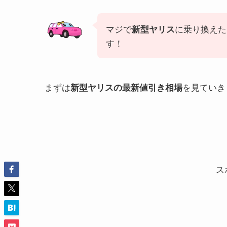
マジで
に乗り換えた
新型
ヤリス
す！
まずは
を見ていき
新型
ヤリス
の最新値引き相場
ス