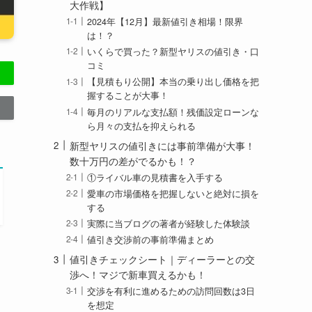
大作戦】
2024年【12月】最新値引き相場！限界
は！？
いくらで買った？新型ヤリスの値引き・口
コミ
【見積もり公開】本当の乗り出し価格を把
握することが大事！
毎月のリアルな支払額！残価設定ローンな
ら月々の支払を抑えられる
新型ヤリスの値引きには事前準備が大事！
数十万円の差がでるかも！？
①ライバル車の見積書を入手する
愛車の市場価格を把握しないと絶対に損を
する
実際に当ブログの著者が経験した体験談
値引き交渉前の事前準備まとめ
値引きチェックシート｜ディーラーとの交
渉へ！マジで新車買えるかも！
交渉を有利に進めるための訪問回数は3日
を想定