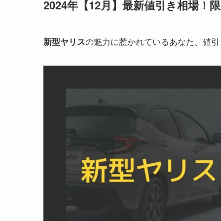
2024年【12月】最新値引き相場！
の魅力に惹かれているあなた、値引
新型
ヤリス