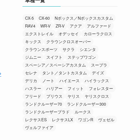
車種一覧
CX-5
CX-60
Nボックス／Nボックスカスタム
RAV4
WR-V
ZR-V
アクア
アルファード
エクストレイル
オデッセイ
カローラクロス
キックス
クラウンクロスオーバー
クラウンスポーツ
サクラ
シエンタ
ジムニー
スイフト
ステップワゴン
スペーシア／スペーシアカスタム
スープラ
セレナ
タント／タントカスタム
デイズ
P
デリカ
ノート
ハイエース
ハイラックス
ハスラー
ハリアー
フィット
フォレスター
フリード
プリウス
ヤリス
ヤリスクロス
ランドクルーザー70
ランドクルーザー300
ランドクルーザープラド
ルークス
レクサスES
レクサスLX
ワゴンR
ヴェゼル
ヴェルファイア