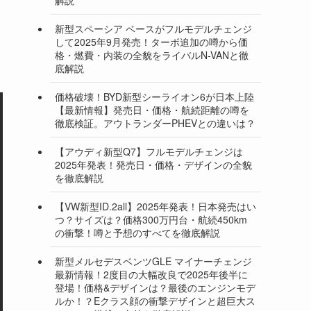
新型スペーシア ベースがフルモデルチェンジ
して2025年9月発売！ターボ追加の噂から価
格・燃費・内装の全貌をライバルN-VANと徹
底解説
価格破壊！BYD新型シーライオン6が日本上陸
【最新情報】発売日・価格・航続距離の噂を
徹底検証。アウトランダーPHEVとの違いは？
【アウディ新型Q7】フルモデルチェンジは
2025年発表！発売日・価格・デザインの全貌
を徹底解説
【VW新型ID.2all】2025年発表！日本発売はい
つ？サイズは？価格300万円台・航続450km
の衝撃！噂と予想のすべてを徹底解説
新型メルセデスベンツGLE マイナーチェンジ
最新情報！2度目の大幅改良で2025年後半に
登場！価格&デザインは？最後のエンジンモデ
ルか！？Eクラス顔の衝撃デザインと超巨大ス