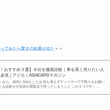
やってみたら驚きの結果が出た
＜＜
！おすすめ３選】８社を徹底比較｜車を高く売りたい人
必見 | アジカ｜ASIACARSマガジン
いなら、絶対にNGなことは 何も考えずディーラーで下取りをお願い
とも比較せず近所の買取店で売ってしまうこと この２つです！ ...