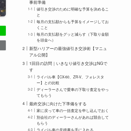
事前準備
値引き交渉のために明確な予算を決めるこ
と
毎月の支払額からも予算をイメージしてお
くこと
毎月の支払額をグッと減らす（下取り金額
を頭金へ）
新型ハリアーの最強値引き交渉術【マニュ
アル公開】
1回目の訪問｜いきなり値引き交渉はNGで
す
ライバル車【CX-60、ZR-V、フォレスタ
ー】との比較
ディーラーさんで愛車の下取り査定をやっ
てもらう
最終交渉に向けた下準備をする
家に戻って車の一括査定を申し込んでおく
別会社のディーラーさんがあれば競合して
もらう
ライバル車の見積書を手に入れる