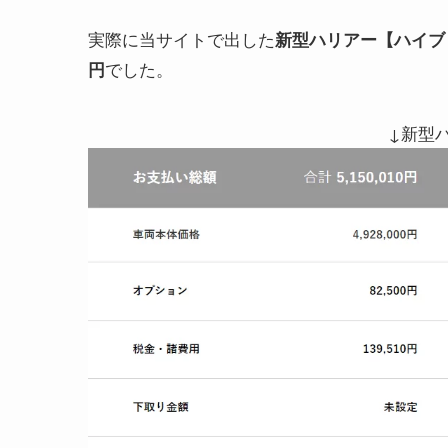
実際に当サイトで出した
新型
ハリアー
【ハイブ
でした。
円
↓新型