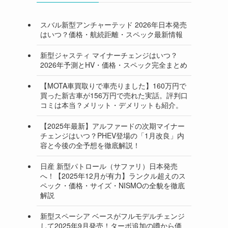
スバル新型アンチャーテッド 2026年日本発売
はいつ？価格・航続距離・スペック最新情報
新型ジャスティ マイナーチェンジはいつ？
2026年予測とHV・価格・スペック完全まとめ
【MOTA車買取りで車売りました】160万円で
買った新古車が156万円で売れた実話。評判口
コミは本当？メリット・デメリットも紹介。
【2025年最新】アルファードの次期マイナー
チェンジはいつ？PHEV登場の「1月改良」内
容と今後の全予想を徹底解説！
日産 新型パトロール（サファリ）日本発売
へ！【2025年12月が有力】ランクル超えのス
ペック・価格・サイズ・NISMOの全貌を徹底
解説
新型スペーシア ベースがフルモデルチェンジ
して2025年9月発売！ターボ追加の噂から価