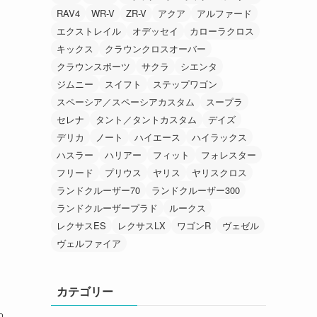
RAV4
WR-V
ZR-V
アクア
アルファード
エクストレイル
オデッセイ
カローラクロス
キックス
クラウンクロスオーバー
クラウンスポーツ
サクラ
シエンタ
ジムニー
スイフト
ステップワゴン
スペーシア／スペーシアカスタム
スープラ
セレナ
タント／タントカスタム
デイズ
デリカ
ノート
ハイエース
ハイラックス
ハスラー
ハリアー
フィット
フォレスター
フリード
プリウス
ヤリス
ヤリスクロス
ランドクルーザー70
ランドクルーザー300
ランドクルーザープラド
ルークス
レクサスES
レクサスLX
ワゴンR
ヴェゼル
ヴェルファイア
カテゴリー