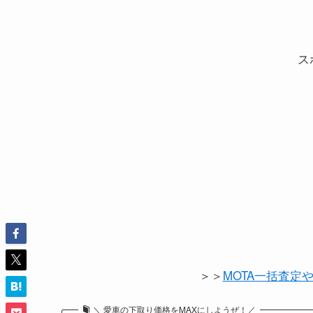
ス
＞＞
MOTA一括査定
＼ 愛車の下取り価格をMAXにしようぜ！／