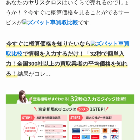
あなたの
ヤリスクロス
はいくらで売れるのでしょ
うか！？今すぐに概算価格を見ることがでるサー
ビスが
ズバット車買取比較
です。
今すぐに概算価格を知りたいなら
ズバット車買
取比較
で情報を入力するだけ！「32秒で簡単入
力！全国300社以上の買取業者の平均価格を知れ
る！
結果がコレ↓↓