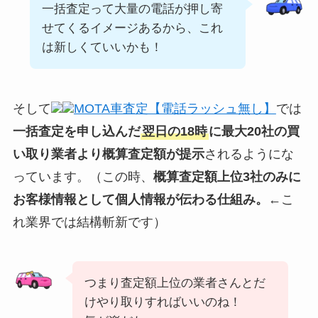
一括査定って大量の電話が押し寄
せてくるイメージあるから、これ
は新しくていいかも！
そして
MOTA車査定【電話ラッシュ無し】
では
一括査定を申し込んだ
翌日の18時
に最大20社の買
い取り業者より概算査定額が提示
されるようにな
っています。（この時、
概算査定額上位3社のみに
お客様情報として個人情報が伝わる仕組み。
←こ
れ業界では結構斬新です）
つまり査定額上位の業者さんとだ
けやり取りすればいいのね！