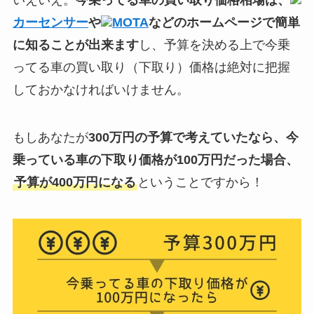
いえいえ。
今乗ってる車の買い取り価格相場は、
カーセンサー
や
MOTA
などのホームページで簡単
に知ることが出来ます
し、予算を決める上で今乗
ってる車の買い取り（下取り）価格は絶対に把握
しておかなければいけません。
もしあなたが
300万円の予算で考えていたなら、今
乗っている車の下取り価格が100万円だった場合、
予算が400万円になる
ということですから！