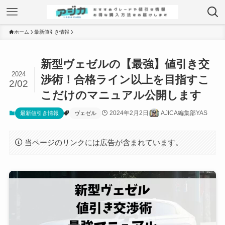
ホーム
最新値引き情報
新型ヴェゼルの【最強】値引き交
2024
渉術！合格ライン以上を目指すこ
2/02
こだけのマニュアル公開します
2024年2月2日
AJICA編集部YAS
最新値引き情報
ヴェゼル
当ページのリンクには広告が含まれています。