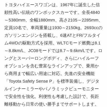
トヨタハイエースワゴンは、1967年に誕生した信
頼性高い伝統のワンボックスカーです。全長4840
～5380mm、全幅1880mm、高さ2105～2285mm、
定員10名で、車両重量は1930～2150kg。2693ccの
ガソリンエンジンを搭載し、6速ATとFR/フルタイ
ム4WDの駆動方式を採用。WLTCモード燃費は8.1
～8.8km/L、JC08モードでは8.7～9.6km/Lです。ロ
ングとスーパーロングボディ、さらにハイルーフ
オプションを含む豊富なラインアップで、乗用か
ら商用まで幅広い用途に対応。先進の安全機能
「Toyota Safety Sense P」を標準装備し、デジタ
ルインナーミラーやパノラミックビューモニター
で安全性を強化。利便性も考慮した設計で、長距
離移動から日常の使い勝手までサポートします。