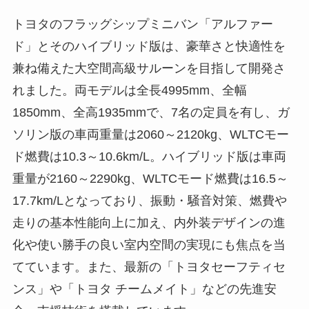
トヨタのフラッグシップミニバン「アルファー
ド」とそのハイブリッド版は、豪華さと快適性を
兼ね備えた大空間高級サルーンを目指して開発さ
れました。両モデルは全長4995mm、全幅
1850mm、全高1935mmで、7名の定員を有し、ガ
ソリン版の車両重量は2060～2120kg、WLTCモー
ド燃費は10.3～10.6km/L。ハイブリッド版は車両
重量が2160～2290kg、WLTCモード燃費は16.5～
17.7km/Lとなっており、振動・騒音対策、燃費や
走りの基本性能向上に加え、内外装デザインの進
化や使い勝手の良い室内空間の実現にも焦点を当
てています。また、最新の「トヨタセーフティセ
ンス」や「トヨタ チームメイト」などの先進安