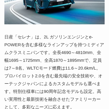
日産「セレナ」は、2L ガソリンエンジンとe-
POWERを含む多様なラインアップを持つミディア
ムクラスミニバンです。全長4690～4810mm、全
幅1695～1725mm、全高1870～1895mmで、定員
は7～8名。WLTCモード燃費は11.6～20.6km/L。
プロパイロット2.0を含む最先端の安全技術や、オ
ーテックジャパンによるカスタムモデルも選べま
す。特別仕様車には90周年記念モデルも設定。高
い実用性と最新技術を融合させたファミリーカー
として、多彩なニーズに応えます。